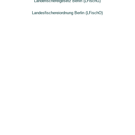
Landefischereigesetz Berlin (LFischG)
Landesfischereiordnung Berlin (LFischO)