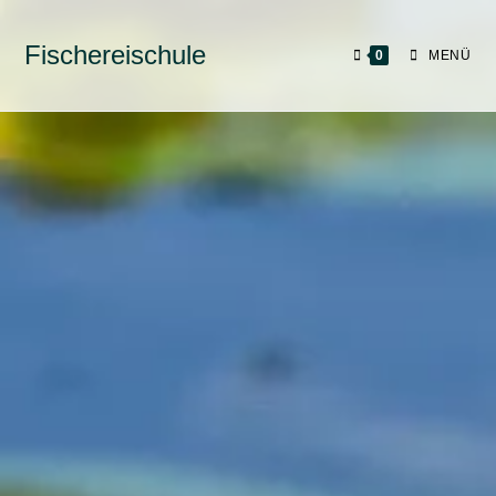
Fischereischule
0
MENÜ