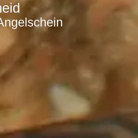
heid
 Angelschein