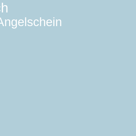
ch
 Angelschein