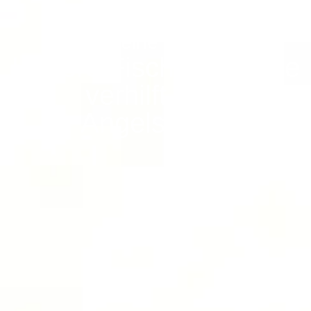
Angelvereine in Peffingen
Unsere Fischereischule
verhilft zum
Angelschein