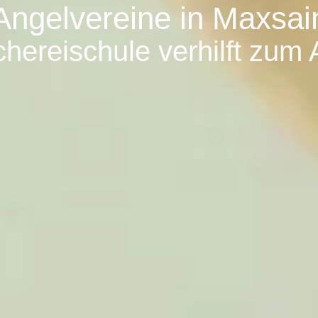
Angelvereine in Maxsai
hereischule verhilft zum