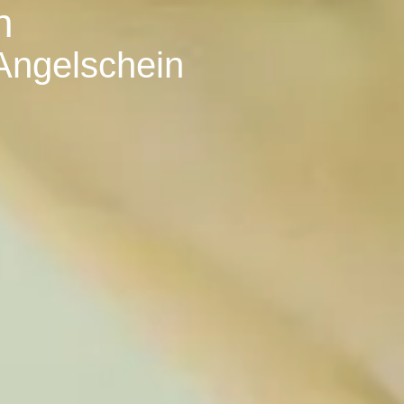
n
 Angelschein