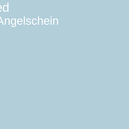
ed
 Angelschein