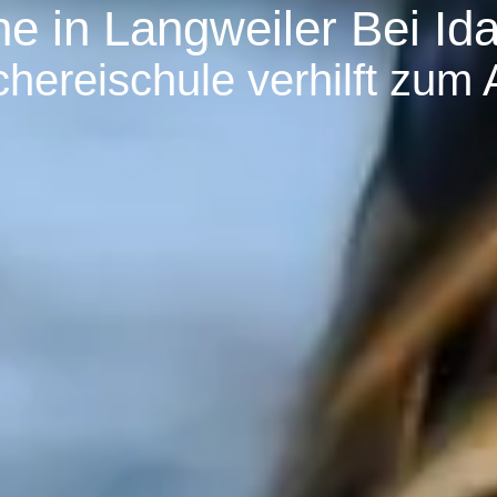
e in Langweiler Bei Id
hereischule verhilft zum