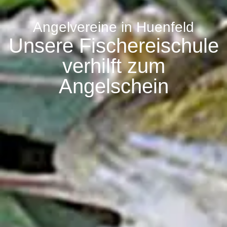
Angelvereine in Huenfeld
Unsere Fischereischule
verhilft zum
Angelschein