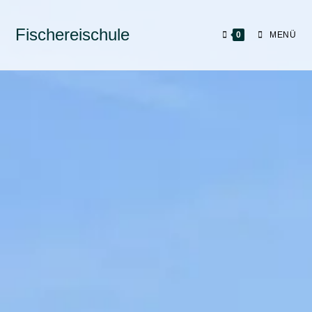
Fischereischule
0
MENÜ