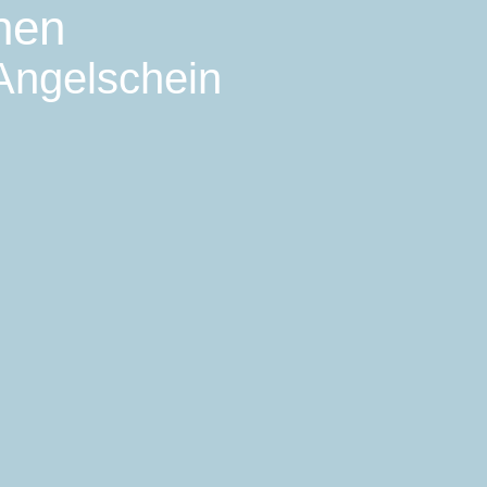
hen
 Angelschein