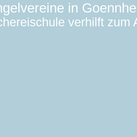
gelvereine in Goennh
hereischule verhilft zum