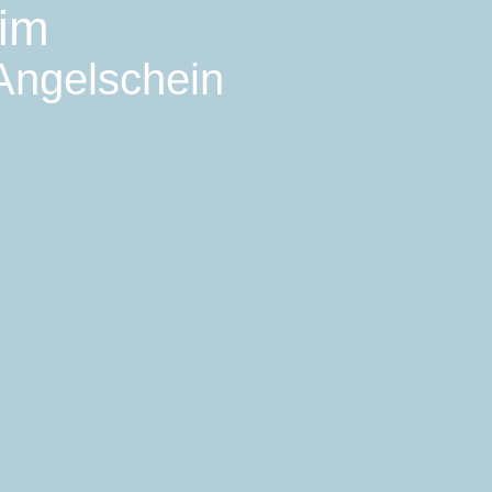
eim
 Angelschein