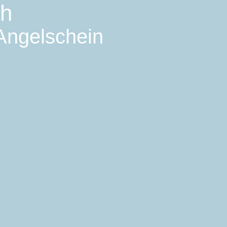
ch
 Angelschein