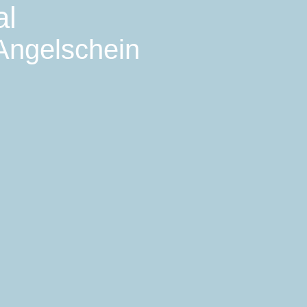
al
 Angelschein