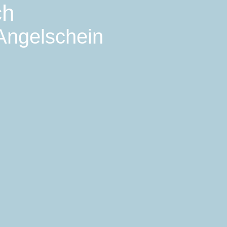
ch
 Angelschein